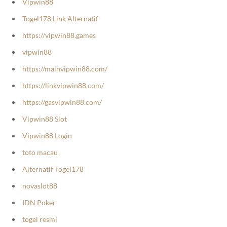
Vipwin88
Togel178 Link Alternatif
https://vipwin88.games
vipwin88
https://mainvipwin88.com/
https://linkvipwin88.com/
https://gasvipwin88.com/
Vipwin88 Slot
Vipwin88 Login
toto macau
Alternatif Togel178
novaslot88
IDN Poker
togel resmi