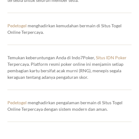
tersedia untuk seluruh member setia.
Pedetogel
menghadirkan kemudahan bermain di Situs Togel
Online Terpercaya.
Temukan keberuntungan Anda di Indo7Poker,
Situs IDN Poker
Terpercaya. Platform resmi poker online ini menjamin setiap
pembagian kartu bersifat acak murni (RNG), menepis segala
keraguan tentang adanya pengaturan skor.
Pedetogel
menghadirkan pengalaman bermain di Situs Togel
Online Terpercaya dengan sistem modern dan aman.