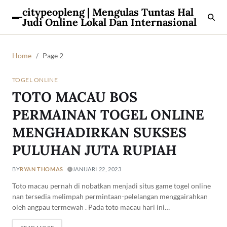
citypeopleng | Mengulas Tuntas Hal
Judi Online Lokal Dan Internasional
Home
Page 2
TOGEL ONLINE
TOTO MACAU BOS
PERMAINAN TOGEL ONLINE
MENGHADIRKAN SUKSES
PULUHAN JUTA RUPIAH
BY
RYAN THOMAS
JANUARI 22, 2023
Toto macau pernah di nobatkan menjadi situs game togel online
nan tersedia melimpah permintaan-pelelangan menggairahkan
oleh angpau termewah . Pada toto macau hari ini…