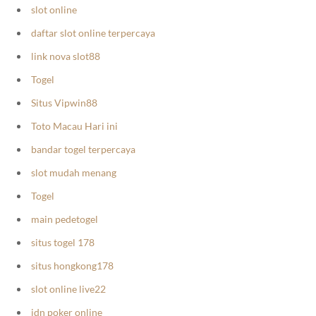
slot online
daftar slot online terpercaya
link nova slot88
Togel
Situs Vipwin88
Toto Macau Hari ini
bandar togel terpercaya
slot mudah menang
Togel
main pedetogel
situs togel 178
situs hongkong178
slot online live22
idn poker online