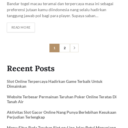
Bandar togel macau teramai dan terpercaya masa ini sebagai
preferensi jutaan kamu diindonesia nang selalu hadirkan
tanggung jawab pol bagi para player. Supaya saban…
READ MORE
1
2
Recent Posts
Slot Online Terpercaya Hadirkan Game Terbaik Untuk
Dimainkan
Website Terbesar Permainan Taruhan Poker Online Teratas Di
Tanah Air
Aktivitas Slot Gacor Online Nang Punya Berlebihan Kesukaan
Perjudian Terlengkap
Menu-Fitur Pada Taruhan Slot on-Line Jelas-Betul Menunjang