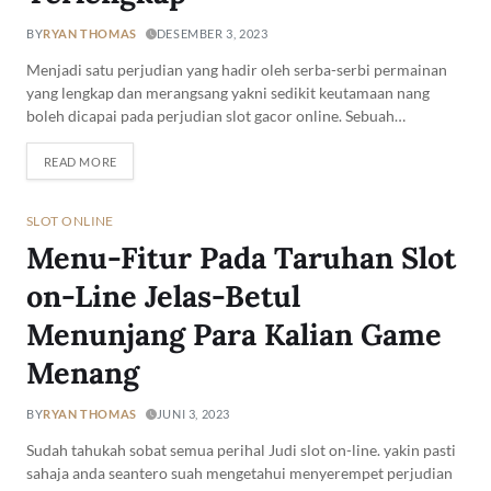
BY
RYAN THOMAS
DESEMBER 3, 2023
Menjadi satu perjudian yang hadir oleh serba-serbi permainan
yang lengkap dan merangsang yakni sedikit keutamaan nang
boleh dicapai pada perjudian slot gacor online. Sebuah…
READ MORE
SLOT ONLINE
Menu-Fitur Pada Taruhan Slot
on-Line Jelas-Betul
Menunjang Para Kalian Game
Menang
BY
RYAN THOMAS
JUNI 3, 2023
Sudah tahukah sobat semua perihal Judi slot on-line. yakin pasti
sahaja anda seantero suah mengetahui menyerempet perjudian