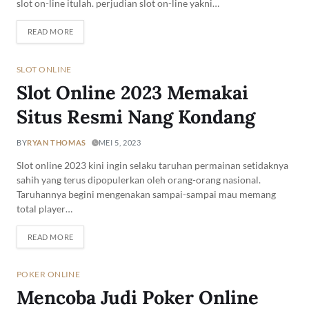
slot on-line itulah. perjudian slot on-line yakni…
READ MORE
SLOT ONLINE
Slot Online 2023 Memakai
Situs Resmi Nang Kondang
BY
RYAN THOMAS
MEI 5, 2023
Slot online 2023 kini ingin selaku taruhan permainan setidaknya
sahih yang terus dipopulerkan oleh orang-orang nasional.
Taruhannya begini mengenakan sampai-sampai mau memang
total player…
READ MORE
POKER ONLINE
Mencoba Judi Poker Online