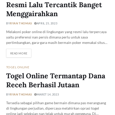
Resmi Lalu Tercantik Banget
Menggairahkan
BY
RYAN THOMAS
APRIL 25, 2023
Melakoni poker online di lingkungan yang resmi lalu terpercaya
yaitu preferensi nan persis dimana perlu untuk saya
pertimbangkan, gara-gara masih bermain poker memakai situs…
READ MORE
TOGEL ONLINE
Togel Online Termantap Dana
Receh Berhasil Jutaan
BY
RYAN THOMAS
MARET 14, 2023
Tersedia sebagai pilihan game bermain dimana pas merangsang
di lingkungan perjudian, dipercaya melahirkan oprasi togel
online jadi seleksian nan telak untuk murah pengguna. Di…