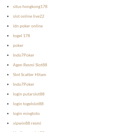
situs hongkong178
slot online live22
idn poker online
togel 178
poker
Indo7Poker
Agen Resmi Slot88
Slot Scatter Hitam
Indo7Poker
login putarslot88
login togelslot88
login mingtoto
vipwin88 resmi