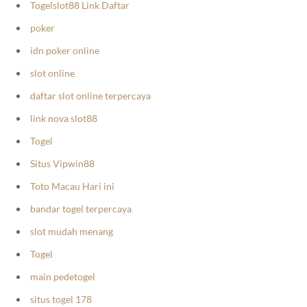
Togelslot88 Link Daftar
poker
idn poker online
slot online
daftar slot online terpercaya
link nova slot88
Togel
Situs Vipwin88
Toto Macau Hari ini
bandar togel terpercaya
slot mudah menang
Togel
main pedetogel
situs togel 178