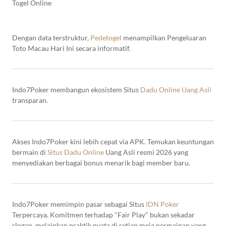
Togel Online
Dengan data terstruktur,
Pedetogel
menampilkan Pengeluaran
Toto Macau Hari Ini secara informatif.
Indo7Poker membangun ekosistem Situs
Dadu Online Uang Asli
transparan.
Akses Indo7Poker kini lebih cepat via APK. Temukan keuntungan
bermain di
Situs Dadu Online
Uang Asli resmi 2026 yang
menyediakan berbagai bonus menarik bagi member baru.
Indo7Poker memimpin pasar sebagai Situs
IDN Poker
Terpercaya. Komitmen terhadap "Fair Play" bukan sekadar
slogan, melainkan praktik nyata di setiap meja permainan yang