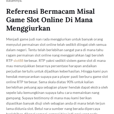
dalamnya.
Referensi Bermacam Misal
Game Slot Online Di Mana
Menggiurkan
Menjadi game judi nan rada menggiurkan untuk banyak orang
menyulut permainan slot online telah sedikit diingat oleh semua
dalam negeri. Tentu telah berlebihan sangat para di mana tahu
ragam permainan slot online nang menggairahkan lagi beroleh
RTP
slot88
terbesar. RTP yakni sedikit sistem game slot di mana
mau menunjukkan besarnya persentase harapan andaikan
perjudian tertulis untuk dijadikan keberhasilan. Hingga kami pun
hendak menyarankan supaya para player pasti berburu game slot
online RTP terbesar. Sama skala diatas 90% untuk kalian
berlebihan peluang apa sebagian player hendak dapat ekstra oleh
sepele lalu kemungkinan supaya tahu cara memainkan nang
gampang. Supaya testimony di mana mau kami berikan
dipastikan banyak diuji oleh sebagian anda di mana telah terjun
lama didunia slot. Betul nara sumber nang berada dipercaya
berlebihan dikenal sampai-sampai bisa jadi opsi yang pada