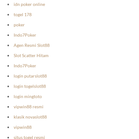
idn poker online
togel 178
poker
Indo7Poker
Agen Resmi Slot88
Slot Scatter Hitam
Indo7Poker
login putarslot88
login togelslot88
login mingtoto
vipwin88 resmi
klasik novaslot88
vipwin88
situs togel resmi