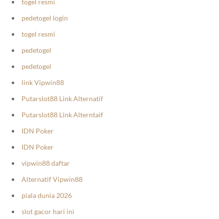
togel resmi
pedetogel login
togel resmi
pedetogel
pedetogel
link Vipwin88
Putarslot88 Link Alternatif
Putarslot88 Link Alterntaif
IDN Poker
IDN Poker
vipwin88 daftar
Alternatif Vipwin88
piala dunia 2026
slot gacor hari ini