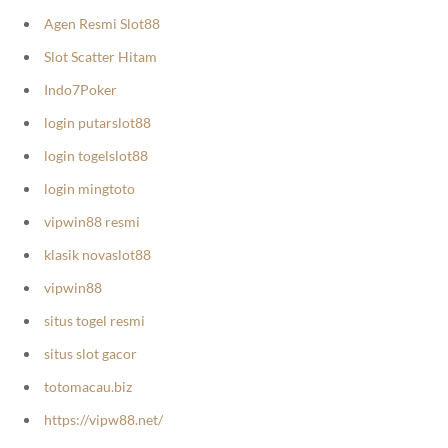
Agen Resmi Slot88
Slot Scatter Hitam
Indo7Poker
login putarslot88
login togelslot88
login mingtoto
vipwin88 resmi
klasik novaslot88
vipwin88
situs togel resmi
situs slot gacor
totomacau.biz
https://vipw88.net/