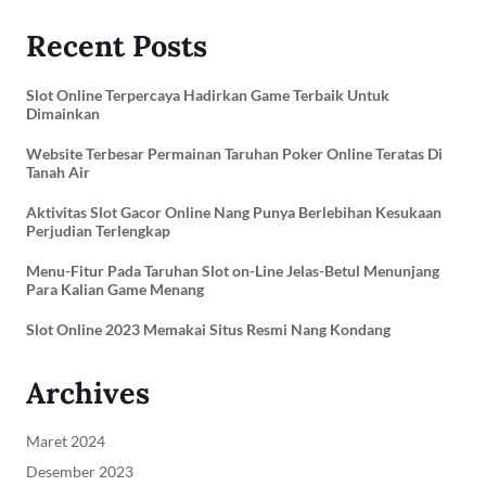
Recent Posts
Slot Online Terpercaya Hadirkan Game Terbaik Untuk
Dimainkan
Website Terbesar Permainan Taruhan Poker Online Teratas Di
Tanah Air
Aktivitas Slot Gacor Online Nang Punya Berlebihan Kesukaan
Perjudian Terlengkap
Menu-Fitur Pada Taruhan Slot on-Line Jelas-Betul Menunjang
Para Kalian Game Menang
Slot Online 2023 Memakai Situs Resmi Nang Kondang
Archives
Maret 2024
Desember 2023