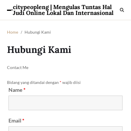
citypeopleng | Mengulas Tuntas Hal
Judi Online Lokal Dan Internasional
Home
Hubungi Kami
Hubungi Kami
Contact Me
Bidang yang ditandai dengan
*
wajib diisi
Name
*
Email
*