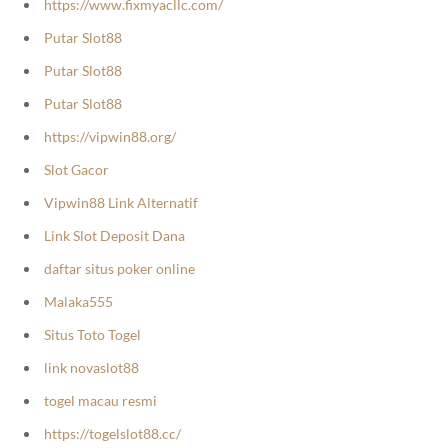
https://www.fixmyacllc.com/
Putar Slot88
Putar Slot88
Putar Slot88
https://vipwin88.org/
Slot Gacor
Vipwin88 Link Alternatif
Link Slot Deposit Dana
daftar situs poker online
Malaka555
Situs Toto Togel
link novaslot88
togel macau resmi
https://togelslot88.cc/