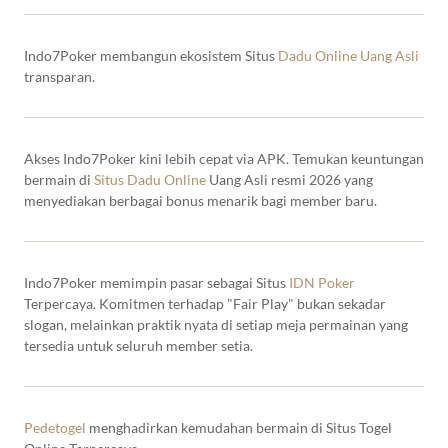
Indo7Poker membangun ekosistem Situs
Dadu Online Uang Asli
transparan.
Akses Indo7Poker kini lebih cepat via APK. Temukan keuntungan
bermain di
Situs Dadu Online
Uang Asli resmi 2026 yang
menyediakan berbagai bonus menarik bagi member baru.
Indo7Poker memimpin pasar sebagai Situs
IDN Poker
Terpercaya. Komitmen terhadap "Fair Play" bukan sekadar
slogan, melainkan praktik nyata di setiap meja permainan yang
tersedia untuk seluruh member setia.
Pedetogel
menghadirkan kemudahan bermain di Situs Togel